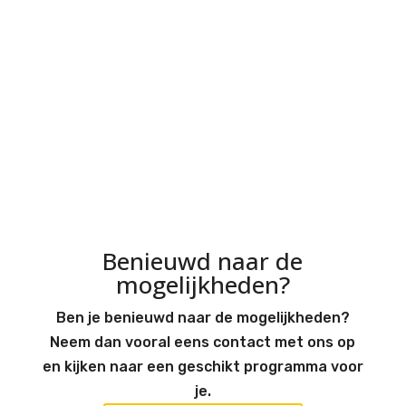
voor de "dare ...
Meer l
Meer lezen
Nicole
Maarten - Tilburg
Benieuwd naar de
mogelijkheden?
Ben je benieuwd naar de mogelijkheden?
Neem dan vooral eens contact met ons op
en kijken naar een geschikt programma voor
je.