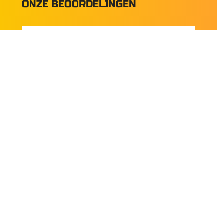
ONZE BEOORDELINGEN
SCHRIJF JE IN VOOR ONZE
NIEUWSBRIEF
E-mailadres:
*
Voornaam:
Tussenvoegsel: