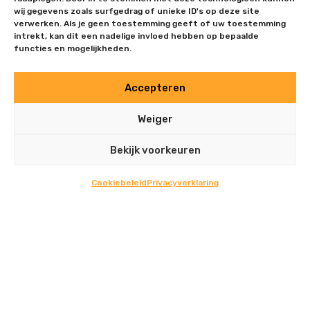
wij gegevens zoals surfgedrag of unieke ID's op deze site
verwerken. Als je geen toestemming geeft of uw toestemming
intrekt, kan dit een nadelige invloed hebben op bepaalde
functies en mogelijkheden.
Accepteren
EVENEMENTENVELD ROCKS ’N
Weiger
RIVERS
Bekijk voorkeuren
Cookiebeleid
Privacyverklaring
EXTERNE LOCATIE