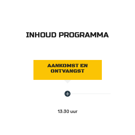
INHOUD PROGRAMMA
AANKOMST EN
ONTVANGST
13:30 uur
P