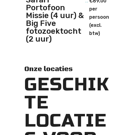
€89,00
Portofoon
per
Missie (4 uur) &
persoon
Big Five
(excl.
fotozoektocht
btw)
(2 uur)
Onze locaties
GESCHIK
TE
LOCATIE