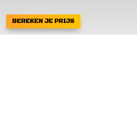
een leuke uitdaging. Ruimte voor
de "dare ...
MEER LEZEN
BEREKEN JE PRIJS
Maarten - Tilburg
INFORMEREN NAAR DE
MOGELIJKHEDEN?