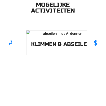
MOGELIJKE
ACTIVITEITEN
K
KLIMMEN & ABSEILEN
Onze locaties
GESCHIK
TE