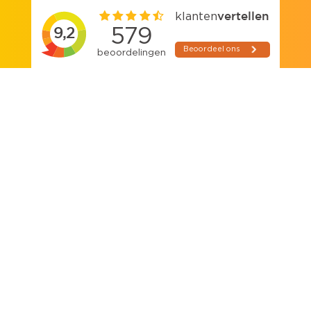
SCHRIJF JE IN VOOR ONZE
NIEUWSBRIEF
E-mailadres:
*
Voornaam:
Tussenvoegsel:
Achternaam: